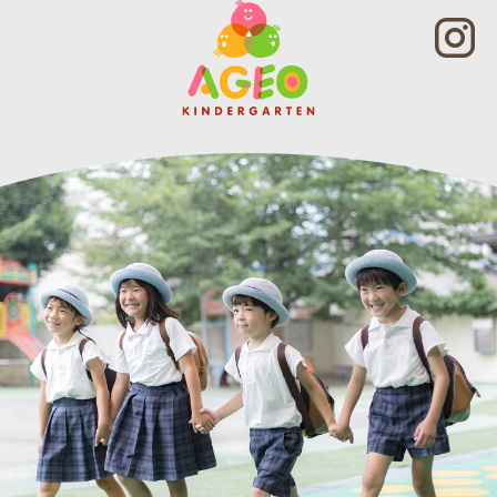
生
つ
神
介
日
い
や
し
を
て
教
て
迎
の
育
お
え
ご
方
り
る
質
針
ま
前
問
を
す
の
や
ご
の
お
ご
紹
で、
子
要
介
あ
様
望、
し
げ
に
詳
ま
お
ご
し
す。
ち
入
く
保
よ
室
知
育
う
い
り
時
ち
た
た
間
え