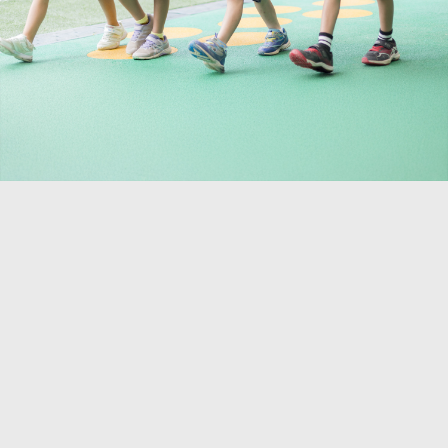
だ
い
や
ん
け
こ
預
で
る
と
か
元
教
な
り
気
室
ど
保
に
で
ご
育
過
す。
ざ
に
ご
い
つ
す
くわしくみる
ま
い
お
し
て
子
た
も、
さ
ら、
こ
ま
お
ち
の
気
ら
姿
軽
か
を
に
ら
想
お
ご
像